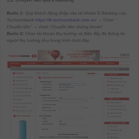
Bước 1:
Quý khách đăng nhập vào tài khoản E-Banking của
Techcombank
https://ib.techcombank.com.vn/
→ Chọn “
Chuyển tiền” → chọn “Chuyển tiền chứng khoán”
Bước 2:
Chọn tài khoản thụ hưởng và điền đầy đủ thông tin
người thụ hưởng như trong hình dưới đây: