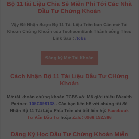
Bộ 11 tài Liệu Chia Sẻ Miễn Phí Tới Các Nhà
Đầu Tư Chứng Khoán
Vậy Để Nhận được Bộ 11 Tài Liệu Trên bạn Cần mở Tài
Khoản Chứng Khoán của TechcomBank Thành công Theo
Link Sau :
/tcbs
Đăng ký Mở Tài Khoản
Cách Nhận Bộ 11 Tài Liệu Đầu Tư CHứng
Khoán
Mở tài khoản chứng khoán TCBS với Mã giới thiệu iWealth
Partner:
105C698138
. Các bạn liên hệ với chúng tôi để
Nhận Bộ 11 Tài Liệu Phía Trên chi tiết liên hệ:
Facebook
Tư Vấn Đầu Tư
hoặc
Zalo: 0966.192.366
Đăng Ký Học Đầu Tư Chứng Khoán Miễn