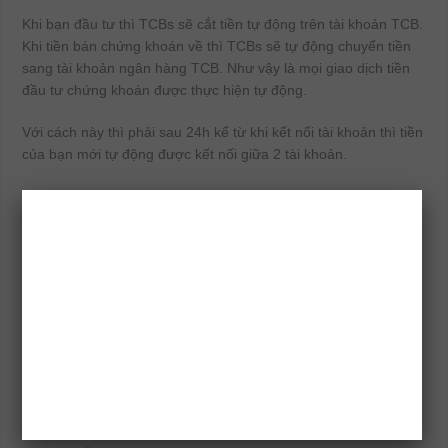
Khi bạn đầu tư thì TCBs sẽ cắt tiền tự động trên tài khoản TCB.
Khi tiền bán chứng khoán về thì TCBs sẽ tự động chuyển tiền
sang tài khoản ngân hàng TCB. Như vậy là mọi giao dịch tiền
đầu tư chứng khoán được thực hiện tự động.
Với cách này thì phải sau 24h kể từ khi kết nối tài khoản thì tiền
của bạn mới tự động được kết nối giữa 2 tài khoản.
Bạn hãy click vào danh sách các chuyên mục ở góc trái màn
hình.
Chọn chuyên mục
thiết lập tài khoản