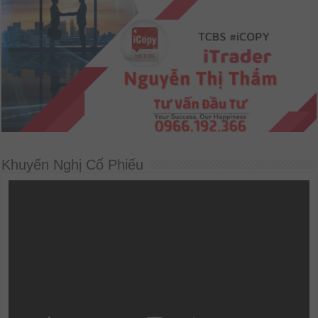
Khuyến Nghị Cổ Phiếu