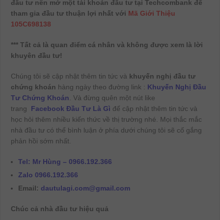
đầu tư nên mở một tài khoản đầu tư tại Techcombank để
tham gia đầu tư thuận lợi nhất với
Mã Giới Thiệu
105C698138
*** Tất cả là quan điểm cá nhân và không được xem là lời
khuyên đầu tư!
Chúng tôi sẽ cập nhật thêm tin tức và
khuyến nghị đầu tư
chứng khoán
hàng ngày theo đường link :
Khuyến Nghị Đầu
Tư Chứng Khoán
. Và đừng quên một nút like
trang
Facebook Đầu Tư Là Gì
để cập nhật thêm tin tức và
học hỏi thêm nhiều kiến thức về thị trường nhé. Mọi thắc mắc
nhà đầu tư có thể bình luận ở phía dưới chúng tôi sẽ cố gắng
phản hồi sớm nhất.
Tel: Mr Hùng – 0966.192.366
Zalo 0966.192.366
Email:
dautulagi.com@gmail.com
Chúc cả nhà đầu tư hiệu quả