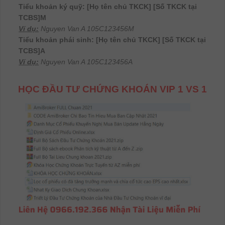
Tiểu khoản ký quỹ: [Họ tên chủ TKCK] [Số TKCK tại
TCBS]M
Ví dụ:
Nguyen Van A 105C123456M
Tiểu khoản phái sinh: [Họ tên chủ TKCK] [Số TKCK tại
TCBS]A
Ví dụ:
Nguyen Van A 105C123456A
HỌC ĐẦU TƯ CHỨNG KHOÁN VIP 1 VS 1