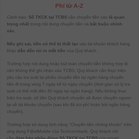
Phí từ A-Z
Cảnh báo:
Số TKCK tại TCBS
cần chuyển tiền vào
là quan
trọng nhất
trong nội dung chuyển tiền và
bắt buộc chính
xác
.
Nếu ghi sai, tiền có thể bị thất lạc
vào tài khoản khách hàng
khác
dẫn đến rủi ro mất tiền
của Quý khách. .
Trường hợp nội dung hoặc bút toán chuyển tiền không hợp lệ
nên không thể ghi nhận vào TCBS, Quý khách cần thực hiện
yêu cầu tra soát lại phiếu chuyển tiền tại ngân hàng chuyển
tiền đi trong vòng 7 ngày kể từ ngày chuyển (thời gian xử lý tra
soát có thể mất đến 30 ngày tại ngân hàng). Nếu không thực
hiện tra soát, số tiền Quý khách chuyển sẽ được chuyển ngược
lại về tài khoản chuyển (sau khi đã trừ phí hoàn bởi ngân hàng
chuyển).
Trường hợp sử dụng tính năng “Chuyển tiền chứng khoán” trên
ứng dụng F@stMobile của Techcombank, Quý khách chỉ
cần
đảm bảo nhập đúng
Số TKCK tại TCBS
của người