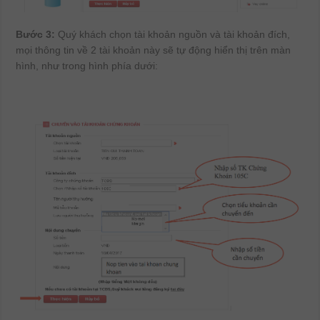
Bước 3:
Quý khách chọn tài khoản nguồn và tài khoản đích,
mọi thông tin về 2 tài khoản này sẽ tự động hiển thị trên màn
hình, như trong hình phía dưới: