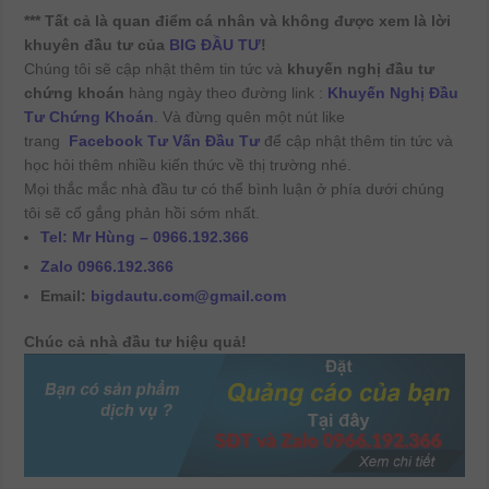
*** Tất cả là quan điểm cá nhân và không được xem là lời
khuyên đầu tư của
BIG ĐẦU TƯ
!
Chúng tôi sẽ cập nhật thêm tin tức và
khuyến nghị đầu tư
chứng khoán
hàng ngày theo đường link :
Khuyến Nghị Đầu
Tư Chứng Khoán
. Và đừng quên một nút like
trang
Facebook Tư Vấn Đầu Tư
để cập nhật thêm tin tức và
học hỏi thêm nhiều kiến thức về thị trường nhé.
Mọi thắc mắc nhà đầu tư có thể bình luận ở phía dưới chúng
tôi sẽ cố gắng phản hồi sớm nhất.
Tel: Mr Hùng – 0966.192.366
Zalo 0966.192.366
Email:
bigdautu.com@gmail.com
Chúc cả nhà đầu tư hiệu quả!