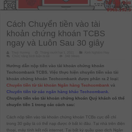
Cách Chuyển tiền vào tài
khoản chứng khoán TCBS
ngay và Luôn Sau 30 giây
Thuỳ Hương
Tháng mười hai 1, 2021
Kinh Nghiệm Hay
ở
Chức năng bình luận bị tắt
348 Views
Cách
Chuyển
Hướng dẫn nộp tiền vào tài khoản chứng khoán
tiền
vào
Techcombank TCBS. Việc thực hiện chuyển tiền vào tài
tài
khoản
khoản chứng khoán Techcombank được phân ra 2 loại:
chứng
khoán
Chuyển tiền từ tài khoản Ngân hàng Techcombank
và
TCBS
Chuyển tiền từ các ngân hàng khác Techcombank.
ngay
và
Chuyển tiền vào tài khoản chứng khoán Quý khách có thể
Luôn
Sau
chuyển tiền 1 trong các cách sau:
30
giây
Cách nộp tiền vào tài khoản chứng khoán TCBs cực dễ chỉ
trong 30 giây là có thể nạp được ở bất kì đâu. Tại nhà trên điện
thoại, máy tính kết nối internet. Tại bất kỳ quầy giao dịch Ngân