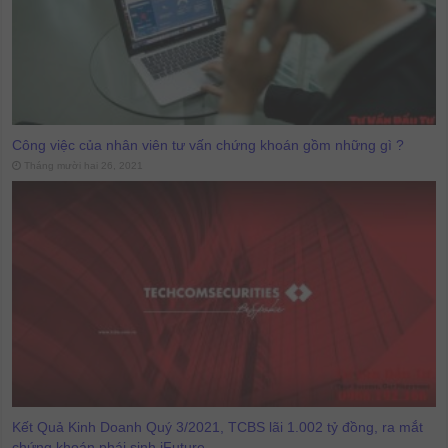
Công việc của nhân viên tư vấn chứng khoán gồm những gì ?
Tháng mười hai 26, 2021
Kết Quả Kinh Doanh Quý 3/2021, TCBS lãi 1.002 tỷ đồng, ra mắt
chứng khoán phái sinh iFuture