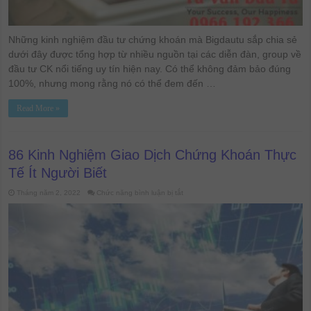
Những kinh nghiệm đầu tư chứng khoán mà Bigdautu sắp chia sẻ
dưới đây được tổng hợp từ nhiều nguồn tại các diễn đàn, group về
đầu tư CK nổi tiếng uy tín hiện nay. Có thể không đảm bảo đúng
100%, nhưng mong rằng nó có thể đem đến …
Read More »
86 Kinh Nghiệm Giao Dịch Chứng Khoán Thực
Tế Ít Người Biết
ở
Tháng năm 2, 2022
Chức năng bình luận bị tắt
86
Kinh
Nghiệm
Giao
Dịch
Chứng
Khoán
Thực
Tế
Ít
Người
Biết