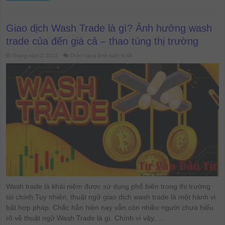
Giao dịch Wash Trade là gì? Ảnh hưởng wash
trade của đến giá cả – thao túng thị trường
ở
Tháng năm 2, 2022
Chức năng bình luận bị tắt
Giao
dịch
Wash
Trade
là
gì?
Ảnh
hưởng
wash
trade
của
đến
giá
cả
–
thao
túng
thị
trường
Wash trade là khái niệm được sử dụng phổ biến trong thị trường
tài chính.Tuy nhiên, thuật ngữ giao dịch wash trade là một hành vi
bất hợp pháp. Chắc hẳn hiện nay vẫn còn nhiều người chưa hiểu
rõ về thuật ngữ Wash Trade là gì. Chính vì vậy, …