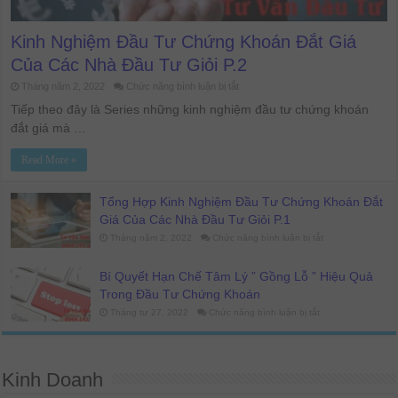
Kinh Nghiệm Đầu Tư Chứng Khoán Đắt Giá
Của Các Nhà Đầu Tư Giỏi P.2
ở
Tháng năm 2, 2022
Chức năng bình luận bị tắt
Kinh
Nghiệm
Tiếp theo đây là Series những kinh nghiệm đầu tư chứng khoán
Đầu
đắt giá mà …
Tư
Chứng
Khoán
Read More »
Đắt
Giá
Của
Các
Tổng Hợp Kinh Nghiệm Đầu Tư Chứng Khoán Đắt
Nhà
Đầu
Giá Của Các Nhà Đầu Tư Giỏi P.1
Tư
Giỏi
ở
Tháng năm 2, 2022
Chức năng bình luận bị tắt
P.2
Tổng
Hợp
Kinh
Bí Quyết Hạn Chế Tâm Lý ” Gồng Lỗ ” Hiệu Quả
Nghiệm
Đầu
Trong Đầu Tư Chứng Khoán
Tư
Chứng
ở
Tháng tư 27, 2022
Chức năng bình luận bị tắt
Khoán
Bí
Đắt
Quyết
Giá
Hạn
Của
Chế
Các
Tâm
Nhà
Lý
Kinh Doanh
Đầu
”
Tư
Gồng
Giỏi