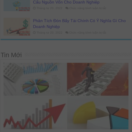
Cấu Nguồn Vốn Cho Doanh Nghiệp
Thức
Tính
ở
Tháng tư 20, 2022
Chức năng bình luận bị tắt
Chuẩn
Cơ
Nhất
Cấu
2022
Vốn
Phân Tích Đòn Bẩy Tài Chính Có Ý Nghĩa Gì Cho
Là
Gì?
Doanh Nghiệp
Phân
Tích
ở
Tháng tư 20, 2022
Chức năng bình luận bị tắt
Các
Phân
Chỉ
Tích
Tiêu
Đòn
Cơ
Bẩy
Cấu
Tài
Nguồn
Chính
Tin Mới
Vốn
Có
Cho
Ý
Doanh
Nghĩa
Nghiệp
Gì
Cho
Doanh
Nghiệp