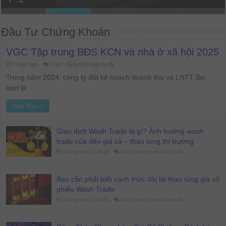
Đầu Tư Chứng Khoán
VGC Tập trung BĐS KCN và nhà ở xã hội 2025
ở
3 tuần ago
Chức năng bình luận bị tắt
VGC
Tập
Trong năm 2024, công ty đặt kế hoạch doanh thu và LNTT lần
trung
lượt là …
BĐS
KCN
và
Read More »
nhà
ở
xã
hội
Giao dịch Wash Trade là gì? Ảnh hưởng wash
2025
trade của đến giá cả – thao túng thị trường
ở
Tháng năm 2, 2022
Chức năng bình luận bị tắt
Giao
dịch
Wash
Trade
Bạn cần phải biết cách thức đội lái thao túng giá cổ
là
gì?
phiếu Wash Trade
Ảnh
hưởng
ở
Tháng năm 2, 2022
Chức năng bình luận bị tắt
wash
Bạn
trade
cần
của
phải
đến
biết
giá