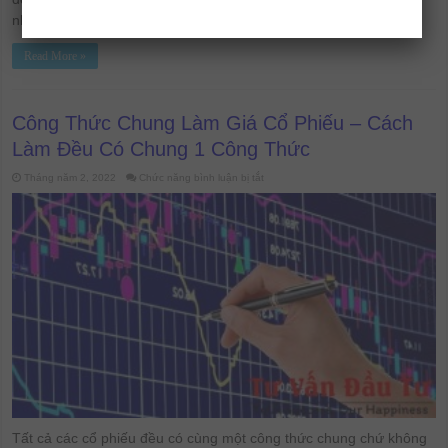
nhưng giá cổ phiếu cứ tăng hoặc giảm đều. Đó chính …
Read More »
Công Thức Chung Làm Giá Cổ Phiếu – Cách
Làm Đều Có Chung 1 Công Thức
ở
Tháng năm 2, 2022
Chức năng bình luận bị tắt
Công
Thức
Chung
Làm
Giá
Cổ
Phiếu
–
Cách
Làm
Đều
Có
Chung
1
Công
Thức
Tất cả các cổ phiếu đều có cùng một công thức chung chứ không