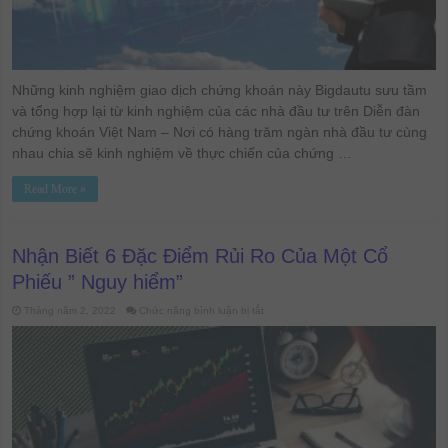
Những kinh nghiệm giao dịch chứng khoán này Bigdautu sưu tầm
và tổng hợp lại từ kinh nghiệm của các nhà đầu tư trên Diễn đàn
chứng khoán Việt Nam – Nơi có hàng trăm ngàn nhà đầu tư cùng
nhau chia sẽ kinh nghiệm về thực chiến của chứng …
Read More »
Nhận Biết 6 Đặc Điểm Rủi Ro Của Một Cổ
Phiếu ” Nguy hiểm”
ở
Tháng năm 2, 2022
Chức năng bình luận bị tắt
Nhận
Biết
6
Đặc
Điểm
Rủi
Ro
Của
Một
Cổ
Phiếu
”