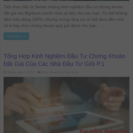
Tiếp theo đây là Series những kinh nghiệm đầu tư chứng khoán
đắt giá mà Bigdautu muốn chia sẻ tiếp cho các bạn. Có thể không
đảm bảo đúng 100%, nhưng mong rằng nó có thể đem đến một
số bí kíp chơi chứng khoán quý giá dành cho bạn.. …
Read More »
Tổng Hợp Kinh Nghiệm Đầu Tư Chứng Khoán
Đắt Giá Của Các Nhà Đầu Tư Giỏi P.1
ở
Tháng năm 2, 2022
Chức năng bình luận bị tắt
Tổng
Hợp
Kinh
Nghiệm
Đầu
Tư
Chứng
Khoán
Đắt
Giá
Của
Các
Nhà
Đầu
Tư
Giỏi
P.1