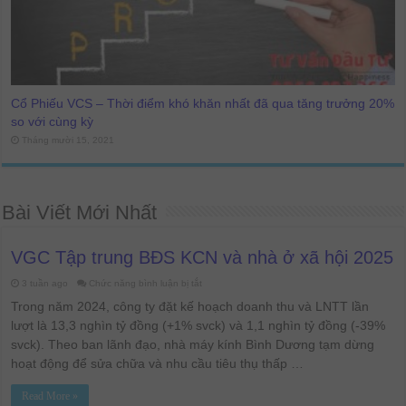
Cổ Phiếu VCS – Thời điểm khó khăn nhất đã qua tăng trưởng 20%
so với cùng kỳ
Tháng mười 15, 2021
Bài Viết Mới Nhất
VGC Tập trung BĐS KCN và nhà ở xã hội 2025
ở
3 tuần ago
Chức năng bình luận bị tắt
VGC
Tập
Trong năm 2024, công ty đặt kế hoạch doanh thu và LNTT lần
trung
BĐS
lượt là 13,3 nghìn tỷ đồng (+1% svck) và 1,1 nghìn tỷ đồng (-39%
KCN
svck). Theo ban lãnh đạo, nhà máy kính Bình Dương tạm dừng
và
nhà
hoạt động để sửa chữa và nhu cầu tiêu thụ thấp …
ở
xã
hội
2025
Read More »