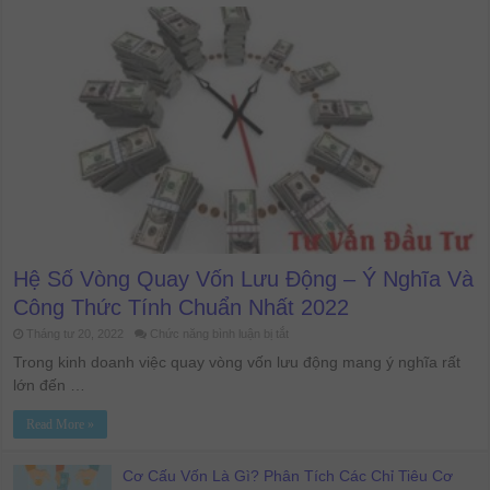
Lỗ
P.1
”
Hiệu
Quả
Trong
Đầu
Tư
Chứng
Khoán
Hệ Số Vòng Quay Vốn Lưu Động – Ý Nghĩa Và
Công Thức Tính Chuẩn Nhất 2022
ở
Tháng tư 20, 2022
Chức năng bình luận bị tắt
Hệ
Số
Trong kinh doanh việc quay vòng vốn lưu động mang ý nghĩa rất
Vòng
lớn đến …
Quay
Vốn
Lưu
Read More »
Động
–
Ý
Nghĩa
Cơ Cấu Vốn Là Gì? Phân Tích Các Chỉ Tiêu Cơ
Và
Công