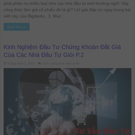
phải phân ra nhiều loại như các nhà đầu tư mới thường nghĩ. Vậy
công thức làm giá cổ phiếu đó là gì? Lời giải đáp có ngay trong bài
viết này của Bigdautu.. 1. Mục …
Read More »
Kinh Nghiệm Đầu Tư Chứng Khoán Đắt Giá
Của Các Nhà Đầu Tư Giỏi P.2
ở
Tháng năm 2, 2022
Chức năng bình luận bị tắt
Kinh
Nghiệm
Đầu
Tư
Chứng
Khoán
Đắt
Giá
Của
Các
Nhà
Đầu
Tư
Giỏi
P.2