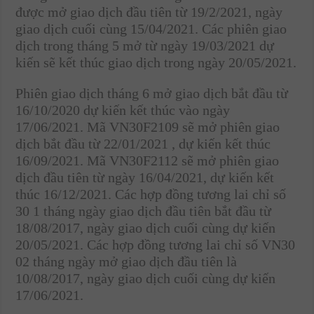
được mở giao dịch đầu tiên từ 19/2/2021, ngày
giao dịch cuối cùng 15/04/2021. Các phiên giao
dịch trong tháng 5 mở từ ngày 19/03/2021 dự
kiến sẽ kết thúc giao dịch trong ngày 20/05/2021.
Phiên giao dịch tháng 6 mở giao dịch bắt đầu từ
16/10/2020 dự kiến kết thúc vào ngày
17/06/2021. Mã VN30F2109 sẽ mở phiên giao
dịch bắt đầu từ 22/01/2021 , dự kiến kết thúc
16/09/2021. Mã VN30F2112 sẽ mở phiên giao
dịch đầu tiên từ ngày 16/04/2021, dự kiến kết
thúc 16/12/2021. Các hợp đồng tương lai chỉ số
30 1 tháng ngày giao dịch đầu tiên bắt đầu từ
18/08/2017, ngày giao dịch cuối cùng dự kiến
20/05/2021. Các hợp đồng tương lai chỉ số VN30
02 tháng ngày mở giao dịch đầu tiên là
10/08/2017, ngày giao dịch cuối cùng dự kiến
17/06/2021.