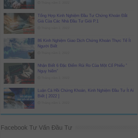
Tháng năm 2, 2022
Tổng Hợp Kinh Nghiệm Đầu Tư Chứng Khoán Đắt
Giá Của Các Nhà Đầu Tư Giỏi P.1
Tháng năm 2, 2022
86 Kinh Nghiệm Giao Dịch Chứng Khoán Thực Tế Ít
Người Biết
Tháng năm 2, 2022
Nhận Biết 6 Đặc Điểm Rủi Ro Của Một Cổ Phiếu ”
Nguy hiểm”
Tháng năm 2, 2022
Luận Cá Hồi Chứng Khoán, Kinh Nghiệm Đầu Tư Ít Ai
Biết [ 2022 ]
Tháng năm 1, 2022
Facebook Tư Vấn Đầu Tư