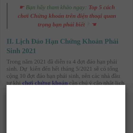
☛
Bạn hãy tham khảo ngay:
Top 5 cách
chơi Chứng khoán trên điện thoại quan
trọng bạn phải biết
?
☚
II. Lịch Đáo Hạn Chứng Khoán Phái
Sinh 2021
Trong năm 2021 đã diễn ra 4 đợt đáo hạn phái
sinh. Dự kiến đến hết tháng 5/2021 sẽ có tổng
cộng 10 đợt đáo hạn phái sinh, nên các nhà đầu
tư khi
chơi chứng khoán
cần chú ý cập nhật lịch
cho chính xác.
Trong quý I năm 2021 đã diễn ra 3 phiên giao
dịch trong các tháng 1, 2,3 như sau:
Lịch đáo hạn phái sinh tháng 01/2021 với mã
hợp đồng tương lai là VN30F2101. Ngày giao