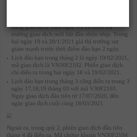
dịch đầu tiên là 20/11/2020 và ngày giao dịch
cuối cùng 21/1/2021. Trong giai đoạn cầu các
nhà đầu tư chưa có động thái thay đổi các hoạt
động giao dịch. Đến ngày 15/12/2020 thị
trường giao dịch mới bắt đầu nhộn nhịp. Trong
hai ngày 19 và 20/1/2021 giá thị trường sụt
giảm mạnh trước thời điểm đáo hạn 2 ngày.
Lịch đáo hạn trong tháng 2 là ngày 19/02/2021,
mã giao dịch là VN30F2102. Phiên giao dịch
chỉ diễn ra trong hai ngày 18 và 19/02/2021.
Lịch đáo hạn trong tháng 3 cũng diễn ra trong 3
ngày 17,18,19 tháng 03 với mã V30F2103.
Ngày giao dịch đầu tiên từ 17/07/2020, đến
ngày giao dịch cuối cùng 18/03/2021
Ngoài ra, trong quý 2, phiên giao dịch đầu tiên
tháng 4 đã diễn ra. Mã chứng khoán VN30F2104