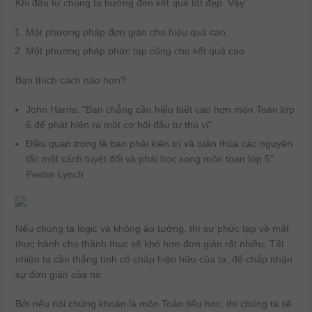
Khi đầu tư chúng ta hướng đến kết quả tốt đẹp. Vậy:
Một phương pháp đơn giản cho hiệu quả cao.
Một phương pháp phức tạp cũng cho kết quả cao.
Bạn thích cách nào hơn?
John Harris: “Bạn chẳng cần hiểu biết cao hơn môn Toán lớp
6 để phát hiện ra một cơ hội đầu tư thú vị”
Điều quan trọng là bạn phải kiên trì và tuân thủa các nguyên
tắc một cách tuyệt đối và phải học xong môn toan lớp 5″.
Peeter Lynch
Nếu chúng ta logic và không ảo tưởng, thì sự phức tạp về mặt
thực hành cho thành thục sẽ khó hơn đơn giản rất nhiều. Tất
nhiên ta cần thắng tính cố chấp hiện hữu của ta, để chấp nhận
sự đơn giản của nó.
Bởi nếu nói chứng khoán là môn Toán tiểu học, thì chúng ta sẽ