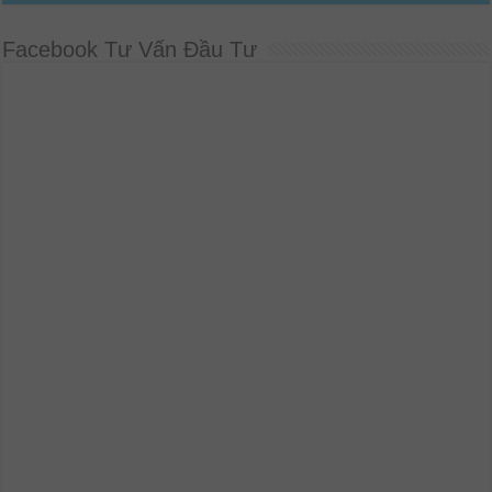
Facebook Tư Vấn Đầu Tư