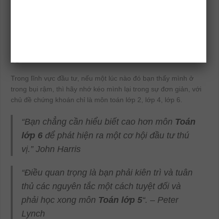
Tất nhiên, đơn giản không được đồng nghĩa với ngây thơ, bạn
phải có tinh thần độc lập. Chứ không phải là nghe lời phím
hàng, mách nước của ai đó.
Trong lĩnh vực đầu tư, nếu một lúc nào đó bạn thấy mình ở
trong bụi rậm, thì hãy nhớ kéo mình lại trong sự đơn giản, với
chủ đề chứng khoán chỉ là môn toán lớp 2, lớp 4, lớp 6.
“Bạn chẳng cần hiểu biết cao hơn môn
Toán
lớp 6
để phát hiện ra một cơ hội đầu tư thú
vị.” John Harris
“Điều quan trọng là bạn phải kiên trì và tuân
thủ các nguyên tắc một cách tuyệt đối và
phải học xong môn
Toán lớp 5
“
. –
Peter
Lynch