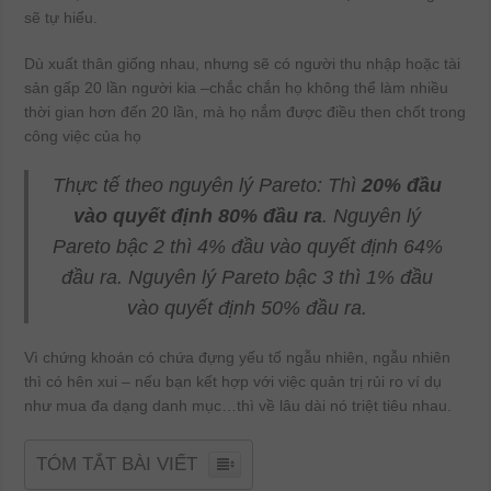
sẽ tự hiểu.
Dù xuất thân giống nhau, nhưng sẽ có người thu nhập hoặc tài
sản gấp 20 lần người kia –chắc chắn họ không thể làm nhiều
thời gian hơn đến 20 lần, mà họ nắm được điều then chốt trong
công việc của họ
Thực tế theo nguyên lý Pareto: Thì
20% đầu
vào quyết định 80% đầu ra
. Nguyên lý
Pareto bậc 2 thì 4% đầu vào quyết định 64%
đầu ra. Nguyên lý Pareto bậc 3 thì 1% đầu
vào quyết định 50% đầu ra.
Vì chứng khoán có chứa đựng yếu tố ngẫu nhiên, ngẫu nhiên
thì có hên xui – nếu bạn kết hợp với việc quản trị rủi ro ví dụ
như mua đa dạng danh mục…thì về lâu dài nó triệt tiêu nhau.
TÓM TẮT BÀI VIẾT