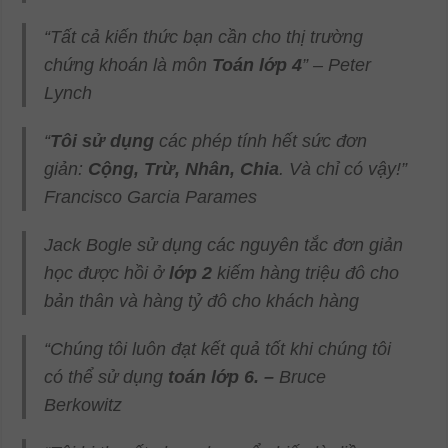
“Tất cả kiến thức bạn cần cho thị trường
chứng khoán là môn
Toán lớp 4
” – Peter
Lynch
“
Tôi sử dụng
các phép tính hết sức đơn
giản:
Cộng, Trừ, Nhân, Chia
. Và chỉ có vậy!”
Francisco Garcia Parames
Jack Bogle sử dụng các nguyên tắc đơn giản
học được hồi ở
lớp 2
kiếm hàng triệu đô cho
bản thân và hàng tỷ đô cho khách hàng
“Chúng tôi luôn đạt kết quả tốt khi chúng tôi
có thể sử dụng
toán lớ
p 6.
–
Bruce
Berkowitz