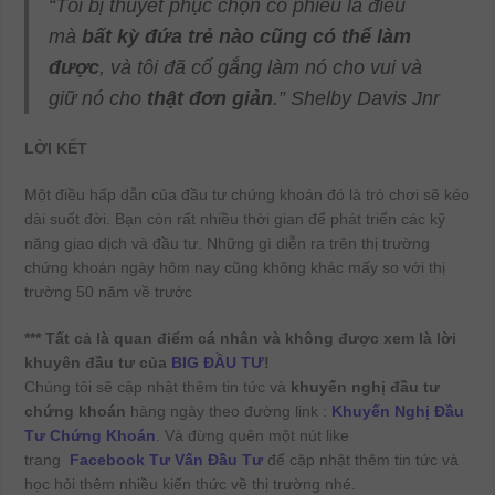
“Tôi bị thuyết phục chọn cổ phiếu là điều
mà
bất kỳ đứa trẻ nào cũng có thể làm
được
, và tôi đã cố gắng làm nó cho vui và
giữ nó cho
thật đơn giản
.” Shelby Davis Jnr
LỜI KẾT
Một điều hấp dẫn của đầu tư chứng khoán đó là trò chơi sẽ kéo
dài suốt đời. Bạn còn rất nhiều thời gian để phát triển các kỹ
năng giao dịch và đầu tư. Những gì diễn ra trên thị trường
chứng khoán ngày hôm nay cũng không khác mấy so với thị
trường 50 năm về trước
*** Tất cả là quan điểm cá nhân và không được xem là lời
khuyên đầu tư của
BIG ĐẦU TƯ
!
Chúng tôi sẽ cập nhật thêm tin tức và
khuyến nghị đầu tư
chứng khoán
hàng ngày theo đường link :
Khuyến Nghị Đầu
Tư Chứng Khoán
. Và đừng quên một nút like
trang
Facebook Tư Vấn Đầu Tư
để cập nhật thêm tin tức và
học hỏi thêm nhiều kiến thức về thị trường nhé.