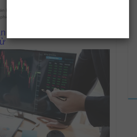
n là lần khớp lệnh thành công, đối với bảng giá đóng
a phiên hôm nay.
n hiển thị trong bảng
tử