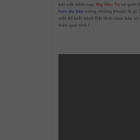
bài viết hôm nay,
Big Đầu Tư
sẽ giới 
hơn dư bán
trong chứng khoán là gì 
viết để biết cách Đặt lệnh mua bán c
hiệu quả nhé !