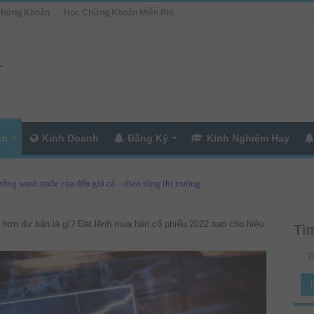
Chứng Khoán
Học Chứng Khoán Miễn Phí
án
Kinh Doanh
Đăng Ký
Kinh Nghiệm Hay
ởng wash trade của đến giá cả – thao túng thị trường
hơn dư bán là gì? Đặt lệnh mua bán cổ phiếu 2022 sao cho hiệu
Tìm