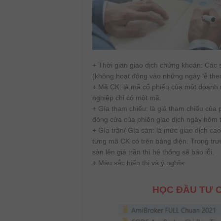
+ Thời gian giao dịch chứng khoán: Các
(không hoạt động vào những ngày lễ theo
+ Mã CK: là mã cổ phiếu của một doanh n
nghiệp chỉ có một mã.
+ Gía tham chiếu: là giá tham chiếu của 
đóng cửa của phiên giao dịch ngày hôm 
+ Gía trần/ Gía sàn: là mức giao dịch ca
từng mã CK có trên bảng điện. Trong trư
sàn lên giá trần thì hệ thống sẽ báo lỗi.
+ Màu sắc hiển thị và ý nghĩa:
HỌC ĐẦU TƯ C