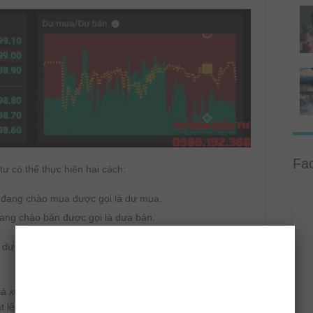
Fa
ư có thể thực hiện hai cách:
đang chào mua được gọi là dư mua.
ng chào bán được gọi là dưa bán.
dư bán trên bảng điện có vai trò bị động, nghĩa là người
iá xuống thì đặt lệnh vào dư mua và chờ người bán bán
ặt lệnh vào người bán tại dư bán.