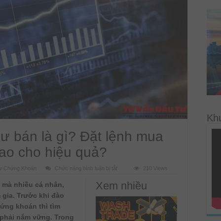
Kh
ư bán là gì? Đặt lệnh mua
ao cho hiệu quả?
ở
ư Chứng Khoán
Chức năng bình luận bị tắt
210 Views
Dư
mua
Xem nhiều
 mà nhiều cá nhân,
nhiều
hơn
gia. Trước khi đào
dư
bán
hứng khoán thì tìm
là
gì?
n phải nắm vững. Trong