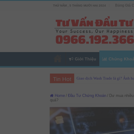
Bảng Giá 
THỨ NĂM , 5 THÁNG MƯỜI HAI 2024
Giới Thiệu
Chứng Kho
Tin Hot
Giao dịch Wash Trade là gì? Ảnh hư
Home
/
Đầu Tư Chứng Khoán
/
Dư mua nhiều 
quả?