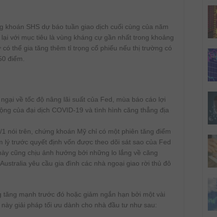
g khoán SHS dự báo tuần giao dịch cuối cùng của năm
 lại với mục tiêu là vùng kháng cự gần nhất trong khoảng
ó thể gia tăng thêm tỉ trọng cổ phiếu nếu thị trường có
50 điểm.
 ngại về tốc độ nâng lãi suất của Fed, mùa báo cáo lợi
động của đại dịch COVID-19 và tình hình căng thẳng địa
8/1 nói trên, chứng khoán Mỹ chỉ có một phiên tăng điểm
âm lý trước quyết định vốn được theo dõi sát sao của Fed
ch này cũng chịu ảnh hưởng bởi những lo lắng về căng
Australia yêu cầu gia đình các nhà ngoại giao rời thủ đô
ng tăng mạnh trước đó hoặc giảm ngắn hạn bởi một vài
p này giải pháp tối ưu dành cho nhà đầu tư như sau: