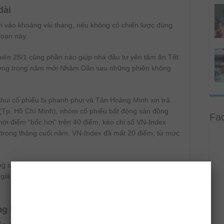
dài
rơi vào khoảng vài tháng, nếu không có chiến lược đúng
đoạn này.
phiên 28/1 cũng phần nào giúp nhà đầu tư yên tâm ăn Tết
trường trong năm mới Nhâm Dần sau những phiên không
chui cổ phiếu bị phanh phui và Tân Hoàng Minh xin trả
 (Tp. Hồ Chí Minh), nhóm cổ phiếu bất động sản đồng
Fa
thời điểm “bốc hơi” trên 40 điểm, kéo chỉ số VN-Index
trong tháng cuối năm, VN-Index đã mất 20 điểm, từ mức
g sót” trong đợt giảm điểm kéo dài, bạn vẫn có thể kiếm
giá tốt. Tuy nhiên, bạn vẫn chỉ nên lướt sóng ngắn hạn
g tin tiêu cực