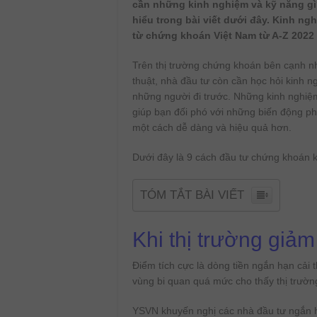
cần những kinh nghiệm và kỹ năng gì
hiểu trong bài viết dưới đây. Kinh ng
từ chứng khoán Việt Nam từ A-Z 2022
Trên thị trường chứng khoán bên cạnh n
thuật, nhà đầu tư còn cần học hỏi kinh n
những người đi trước. Những kinh nghi
giúp bạn đối phó với những biến động ph
một cách dễ dàng và hiệu quả hơn.
Dưới đây là 9 cách đầu tư chứng khoán
TÓM TẮT BÀI VIẾT
Khi thị trường giả
Điểm tích cực là dòng tiền ngắn hạn cải t
vùng bi quan quá mức cho thấy thị trường
YSVN khuyến nghị các nhà đầu tư ngắn hạ