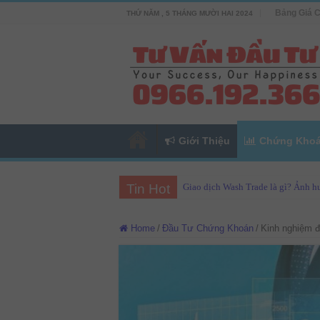
Bảng Giá 
THỨ NĂM , 5 THÁNG MƯỜI HAI 2024
Giới Thiệu
Chứng Kho
Tin Hot
Giao dịch Wash Trade là gì? Ảnh hư
Home
/
Đầu Tư Chứng Khoán
/
Kinh nghiệm đ