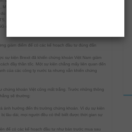
iễn ở cả 3 nhóm ngân hàng, chứng khoán và thép. Ở
, MBB, STB, VCB, VPB, LPB, HDB, TCB, MSB… đều kết
ểm, dù mức tăng không cao. Nhóm chứng khoán cũng
TS, VDS, SSI, SHS, VND, VCI… tăng điểm mạnh. Với
G đều tăng điểm, ngoài ra các mã nhỏ khác cũng tăng
ường giảm điểm để có các kế hoạch đầu tư đúng đắn
c sự kiện Brexit đã khiến chứng khoán Việt Nam giảm
cách đầy thần tốc. Một sự kiện chẳng mấy liên quan đến
doanh của các công ty nước ta nhưng vẫn khiến chứng
tư chứng khoán Việt cũng mất trắng. Trước những thông
thắng sẽ thường:
và ảnh hưởng đến thị trường chứng khoán. Ví dụ sự kiện
 bị lâu dài, mọi người đều có thể biết được thời gian sự
ện để có các kế hoạch đầu tư như bán trước mua sau