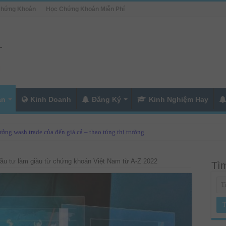
Chứng Khoán
Học Chứng Khoán Miễn Phí
án
Kinh Doanh
Đăng Ký
Kinh Nghiệm Hay
ởng wash trade của đến giá cả – thao túng thị trường
ầu tư làm giàu từ chứng khoán Việt Nam từ A-Z 2022
Tìm