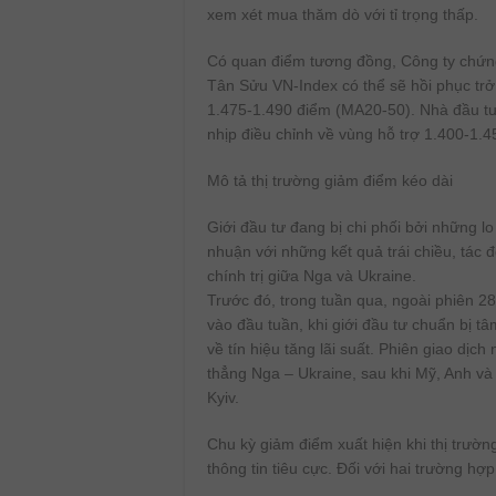
xem xét mua thăm dò với tỉ trọng thấp.
Có quan điểm tương đồng, Công ty chứn
Tân Sửu VN-Index có thể sẽ hồi phục trở
1.475-1.490 điểm (MA20-50). Nhà đầu tư c
nhịp điều chỉnh về vùng hỗ trợ 1.400-1.4
Mô tả thị trường giảm điểm kéo dài
Giới đầu tư đang bị chi phối bởi những lo
nhuận với những kết quả trái chiều, tác 
chính trị giữa Nga và Ukraine.
Trước đó, trong tuần qua, ngoài phiên 2
vào đầu tuần, khi giới đầu tư chuẩn bị t
về tín hiệu tăng lãi suất. Phiên giao dị
thẳng Nga – Ukraine, sau khi Mỹ, Anh và 
Kyiv.
Chu kỳ giảm điểm xuất hiện khi thị trườ
thông tin tiêu cực. Đối với hai trường hợ