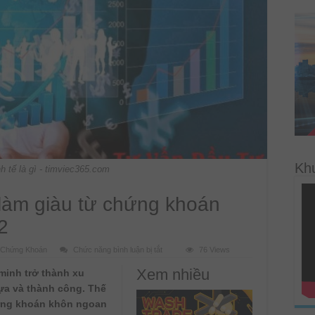
Kh
h tế là gì - timviec365.com
làm giàu từ chứng khoán
2
ở
 Chứng Khoán
Chức năng bình luận bị tắt
76 Views
Kinh
nghiệm
Xem nhiều
minh trở thành xu
đầu
tư
ựa và thành công. Thế
làm
giàu
ứng khoán khôn ngoan
từ