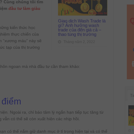
chứng
? Cùng chúng tôi tìm
khoán
hiệm
đầu tư làm giàu
Việt
Nam
từ
A-
Giao dịch Wash Trade là
Z
gì? Ảnh hưởng wash
2022
hững kiến thức học
trade của đến giá cả –
thao túng thị trường
ghiệm thực chiến của
ệm “xương máu” này sẽ
Tháng năm 2, 2022
ức tạp của thị trường
 khôn ngoan mà nhà đầu tư cần tham khảo:
Ti
m điểm
hiện. Ngoài ra, chỉ báo tâm lý ngắn hạn tiếp tục tăng từ
 vẫn có thể sẽ còn xuất hiện các nhịp hồi.
T
n có thể nắm giữ danh mục ở tỉ trọng hiện tại và có thể