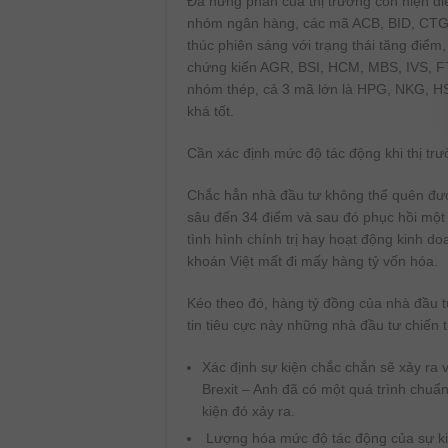
Đà hưng phấn của thị trường còn hiện d
nhóm ngân hàng, các mã ACB, BID, CTG
thúc phiên sáng với trạng thái tăng đi
chứng kiến AGR, BSI, HCM, MBS, IVS, F
nhóm thép, cả 3 mã lớn là HPG, NKG, HS
khá tốt.
Cần xác định mức độ tác động khi thị tr
Chắc hẳn nhà đầu tư không thể quên đượ
sâu đến 34 điểm và sau đó phục hồi một 
tình hình chính trị hay hoạt động kinh 
khoán Việt mất đi mấy hàng tỷ vốn hóa.
Kéo theo đó, hàng tỷ đồng của nhà đầu 
tin tiêu cực này những nhà đầu tư chiến 
Xác định sự kiện chắc chắn sẽ xảy ra 
Brexit – Anh đã có một quá trình chuẩn
kiện đó xảy ra.
Lượng hóa mức độ tác động của sự ki