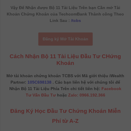
Vậy Để Nhận được Bộ 11 Tài Liệu Trên bạn Cần mở Tài
Khoản Chứng Khoán của TechcomBank Thành công Theo
Link Sau :
/tcbs
Đăng ký Mở Tài Khoản
Cách Nhận Bộ 11 Tài Liệu Đầu Tư CHứng
Khoán
Mở tài khoản chứng khoán TCBS với Mã giới thiệu iWealth
Partner:
105C698138
. Các bạn liên hệ với chúng tôi để
Nhận Bộ 11 Tài Liệu Phía Trên chi tiết liên hệ:
Facebook
Tư Vấn Đầu Tư
hoặc
Zalo: 0966.192.366
Đăng Ký Học Đầu Tư Chứng Khoán Miễn
Phí từ A-Z