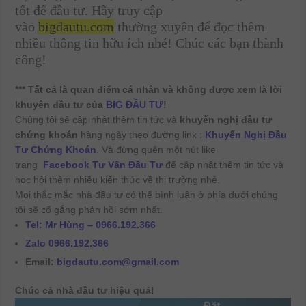
tốt để đầu tư. Hãy truy cập
vào
bigdautu.com
thường xuyên để đọc thêm
nhiều thông tin hữu ích nhé! Chúc các bạn thành
công!
*** Tất cả là quan điểm cá nhân và không được xem là lời
khuyên đầu tư của
BIG ĐẦU TƯ
!
Chúng tôi sẽ cập nhật thêm tin tức và
khuyến nghị đầu tư
chứng khoán
hàng ngày theo đường link :
Khuyến Nghị Đầu
Tư Chứng Khoán
. Và đừng quên một nút like
trang
Facebook Tư Vấn Đầu Tư
để cập nhật thêm tin tức và
học hỏi thêm nhiều kiến thức về thị trường nhé.
Mọi thắc mắc nhà đầu tư có thể bình luận ở phía dưới chúng
tôi sẽ cố gắng phản hồi sớm nhất.
Tel: Mr Hùng – 0966.192.366
Zalo 0966.192.366
Email:
bigdautu.com@gmail.com
Chúc cả nhà đầu tư hiệu quả!