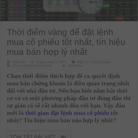
Thời điểm vàng để đặt lệnh
mua cổ phiếu tốt nhất, tín hiệu
mua bán hợp lý nhất
Nhiên An
Tháng mười 7, 2021
Đầu Tư Chứng Khoán
ở
Chức năng bình luận bị tắt
438 Views
Thời
điểm
Chọn thời điểm thích hợp để ra quyết định
vàng
để
mua bán chứng khoán là điều quan trọng nhất
đặt
lệnh
đối với nhà đầu tư. Nếu bạn biết nắm bắt thời
mua
cổ
cơ và có một phương pháp đầu tư đúng đắn thì
phiếu
tốt
sự giàu có sẽ rất nhanh đến với bạn. Vậy đâu
nhất,
tín
mới là
thời gian đặt lệnh mua cổ phiếu
tốt
hiệu
mua
nhất? Tín hiệu mua bán nào hợp lý nhất?
bán
hợp
lý
nhất
TÓM TẮT BÀI VIẾT