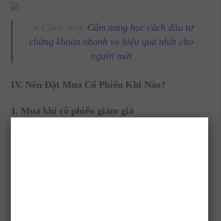
➢ Click xem:
Cẩm nang học cách đầu tư
chứng khoán nhanh và hiệu quả nhất cho
người mới
IV. Nên Đặt Mua Cổ Phiếu Khi Nào?
1. Mua khi cổ phiếu giảm giá
Mua cái gì cũng vậy, đều chờ đợ thời điểm có
mức giá hợp túi tiền. Ở nước ngoài có ngày
Black Friday quá nổi tiếng. Bất cứ hàng hóa gì
cũng giảm, cổ phiếu cũng không ngoại lệ.
Thị
trường chứng khoán
Việt Nam cũng rất theo
phong trào. Nên dịp Lễ du nhập kể như Giáng
sinh cũng săn được cổ phiếu.
Nhưng nếu giá cổ phiếu hạ xuống mức sàn thì