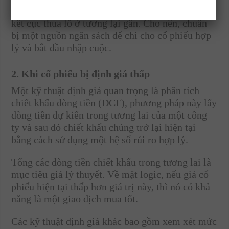
cũng nên tránh xa. Rất có thể giá phản ánh một
kết cục thua lỗ ở tương lại gần. Cho nên, chuẩn
bị một nguồn ngân sách để chi cho cổ phiếu hợp
lý và bắt đầu nhập cuộc.
2. Khi cổ phiếu bị định giá thấp
Một kỹ thuật định giá quan trọng là phân tích
chiết khấu dòng tiền (DCF), phương pháp này lấy
dòng tiền dự kiến ​​trong tương lai của một công
ty và sau đó chiết khấu chúng trở lại hiện tại
bằng cách sử dụng một hệ số rủi ro hợp lý.
Tổng các dòng tiền chiết khấu trong tương lai là
mục tiêu giá lý thuyết. Về mặt logic, nếu giá cổ
phiếu hiện tại thấp hơn giá trị này, thì nó có khả
năng là một giao dịch mua tốt.
Các kỹ thuật định giá khác bao gồm xem xét mức