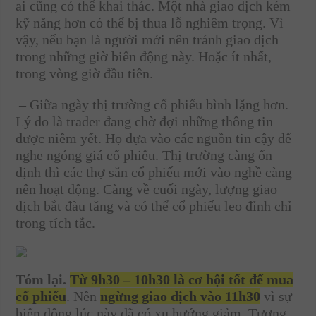
ai cũng có thể khai thác. Một nhà giao dịch kém
kỹ năng hơn có thể bị thua lỗ nghiêm trọng. Vì
vậy, nếu bạn là người mới nên tránh giao dịch
trong những giờ biến động này. Hoặc ít nhất,
trong vòng giờ đầu tiên.
– Giữa ngày thị trường cổ phiếu bình lặng hơn.
Lý do là trader đang chờ đợi những thông tin
được niêm yết. Họ dựa vào các nguồn tin cậy để
nghe ngóng giá cổ phiếu. Thị trường càng ổn
định thì các thợ săn cổ phiếu mới vào nghề càng
nên hoạt động. Càng về cuối ngày, lượng giao
dịch bắt đàu tăng và có thể cổ phiếu leo đỉnh chỉ
trong tích tắc.
Tóm lại.
Từ 9h30 – 10h30 là cơ hội tốt để mua
cổ phiếu
. Nên
ngừng giao dịch vào 11h30
vì sự
biến động lúc này đã có xu hướng giảm. Tương