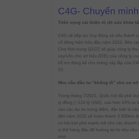
C4G- Chuyển mình
Triển vọng cải thiện rõ rệt sức khỏe t
C4G sẽ tiếp tục huy động và nếu thành c
cổ đông hiện hữu đầu năm 2022. Bên cạ
Chợ Mới trong Q2/22 sẽ giúp công ty thu 
vay/vốn chủ sở hữu (D/E) của công ty cu
hỗ trợ đáng kể cho mảng xây lắp của C4
23.
Nhu cầu đầu tư “khổng lồ” cho cơ sở 
Trong tháng 7/2021, Quốc hội đã phê duyệ
tỷ đồng (~124 tỷ USD), cao hơn 43% sv k
vào các dự án trọng điểm, đặc biệt là cá
đến năm 2025 sẽ hoàn thành 3.000km đườ
cơ hội bứt phá mạnh mẽ cho các doanh 
vị thế hàng đầu để hưởng lợi từ nhu cầu
nhờ: