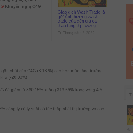
Tập
4G
Khuyến nghị C4G
đoàn
CIENCO4
Giao dịch Wash Trade là
2022
gì? Ảnh hưởng wash
trade của đến giá cả –
thao túng thị trường
Tháng năm 2, 2022
u
g gần nhất của C4G (8.18 %) cao hơn mức tăng trưởng
 khứ (-20.93%)
C4G đã giảm từ 360.15% xuống 313.69% trong vòng 4.5
Ti
 công ty có tỷ suất cổ tức thấp nhất thị trường và cao
T