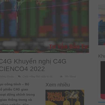
Kh
 C4G Khuyến nghị C4G
 CIENCO4 2022
ở
hứng Khoán
Chức năng bình luận bị tắt
345 Views
Nhận
định
Xem nhiều
ục công trình – Bộ
cổ
phiếu
 cổ phiếu C4G giao
C4G
Khuyến
hoạt động chính trong
nghị
C4G
 giao thông trong và
Đánh
 công nghiệp, dân
Giá