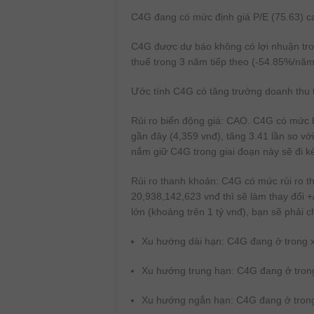
C4G đang có mức định giá P/E (75.63) c
C4G được dự báo không có lợi nhuận tron
thuế trong 3 năm tiếp theo (-54.85%/n
Ước tính C4G có tăng trưởng doanh thu
Rủi ro biến động giá:
CAO. C4G có mức bi
gần đây (4,359 vnđ), tăng 3.41 lần so vớ
nắm giữ C4G trong giai đoạn này sẽ đi kèm
Rủi ro thanh khoản:
C4G có mức rủi ro th
20,938,142,623 vnđ thì sẽ làm thay đổi +
lớn (khoảng trên 1 tỷ vnđ), bạn sẽ phải
Xu hướng dài hạn:
C4G đang ở trong x
Xu hướng trung hạn:
C4G đang ở trong
Xu hướng ngắn hạn:
C4G đang ở tron