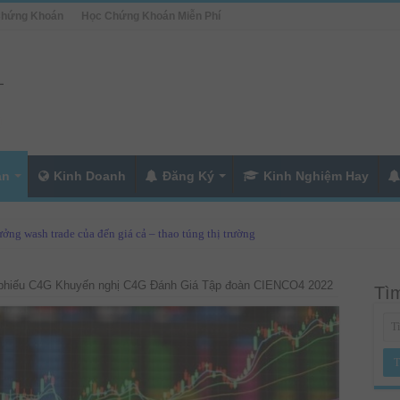
Chứng Khoán
Học Chứng Khoán Miễn Phí
án
Kinh Doanh
Đăng Ký
Kinh Nghiệm Hay
ởng wash trade của đến giá cả – thao túng thị trường
 phiếu C4G Khuyến nghị C4G Đánh Giá Tập đoàn CIENCO4 2022
Tìm