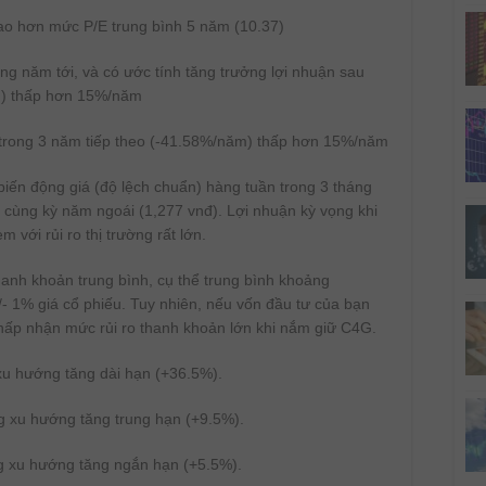
ao hơn mức P/E trung bình 5 năm (10.37)
g năm tới, và có ước tính tăng trưởng lợi nhuận sau
ăm) thấp hơn 15%/năm
 trong 3 năm tiếp theo (-41.58%/năm) thấp hơn 15%/năm
ến động giá (độ lệch chuẩn) hàng tuần trong 3 tháng
i cùng kỳ năm ngoái (1,277 vnđ). Lợi nhuận kỳ vọng khi
 với rủi ro thị trường rất lớn.
anh khoản trung bình, cụ thể trung bình khoảng
/- 1% giá cổ phiếu. Tuy nhiên, nếu vốn đầu tư của bạn
 chấp nhận mức rủi ro thanh khoản lớn khi nắm giữ C4G.
u hướng tăng dài hạn (+36.5%).
 xu hướng tăng trung hạn (+9.5%).
g xu hướng tăng ngắn hạn (+5.5%).