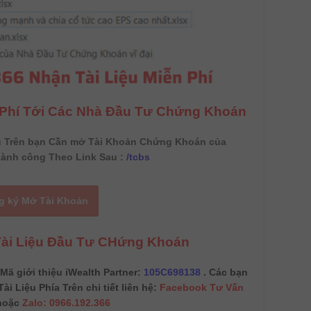
n Phí Tới Các Nhà Đầu Tư Chứng Khoán
u Trên bạn Cần mở Tài Khoản Chứng Khoán của
ành công Theo Link Sau :
/tcbs
g ký Mở Tài Khoản
Tài Liệu Đầu Tư CHứng Khoán
ã giới thiệu iWealth Partner:
105C698138
. Các bạn
ài Liệu Phía Trên chi tiết liên hệ:
Facebook Tư Vấn
oặc
Zalo: 0966.192.366