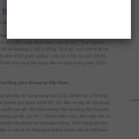
 bứt phá
ài chính trong năm 2022
ông 1.124 tỷ đồng vốn chủ sở hữu từ đợt phát hành cho
nh đó, triển vọng Nhà nước mua lại BOT Thái Nguyên –
hồi về khoảng 1.100 tỷ đồng. Qua đó, ước tính tỷ lệ nợ
ối năm 2022 giảm xuống 1,16x từ 2,93x tại cuối Q3/21,
G bứt phá cùng làn sóng đầu tư công trong năm 2022-
hạ tầng giao thông tại Việt Nam
t gói đầu tư công trung hạn 2021-25 lên tới 2,87 triệu
ế hoạch giai đoạn 2016-20. Gói đầu tư này sẽ tập trung
c tuyến cao tốc. Bộ Giao thông Vận tải cũng đặt mục tiêu
ng cao tốc (sv chỉ 1.163km hiện nay), điều này mở ra
nghiệp xây dựng hạ tầng giao thông. C4G đang sở hữu
 đầu tư cơ sở hạ tầng giao thông mạnh mẽ tại Việt Nam