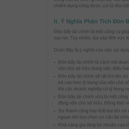
chiếm dụng cũng được coi là đòn bẩy
II. Ý Nghĩa Phân Tích Đòn
Đòn bẩy tài chính là một công cụ giú
vay nợ. Tuy nhiên, tùy vào lĩnh vực
Dưới đây là ý nghĩa của việc sử dụn
Đòn bẩy tài chính là cách mà doan
vốn chủ sở hữu trong việc điều hà
Đòn bẩy tài chính sẽ rất lớn khi s
trả cao hơn tỷ trọng của vốn chủ s
khi các doanh nghiệp có tỷ trọng n
Đòn bẩy tài chính vừa là một công 
đồng vốn chủ sở hữu. Đồng thời v
Sự thành công hay thất bại khi sử
ngoan khi lựa chọn cơ cấu tài chí
Khả năng gia tăng lợi nhuận cao 