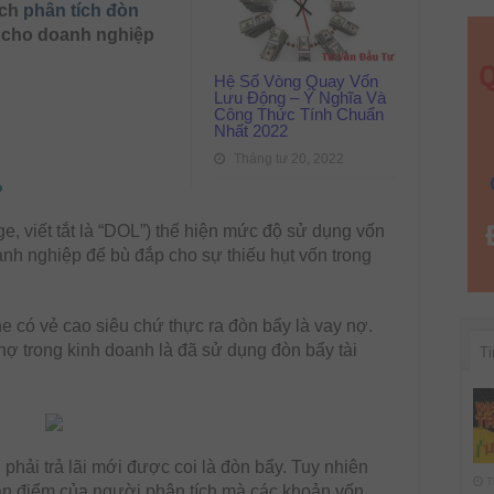
Ý
ách
phân tích đòn
Nghĩa
ả cho doanh nghiệp
Gì
Cho
Doanh
Nghiệp
Hệ Số Vòng Quay Vốn
Lưu Động – Ý Nghĩa Và
Công Thức Tính Chuẩn
Nhất 2022
Tháng tư 20, 2022
?
ge, viết tắt là “DOL”) thể hiện mức độ sử dụng vốn
nh nghiệp để bù đắp cho sự thiếu hụt vốn trong
he có vẻ cao siêu chứ thực ra đòn bẩy là vay nợ.
nợ trong kinh doanh là đã sử dụng đòn bẩy tài
Ti
phải trả lãi mới được coi là đòn bẩy. Tuy nhiên
T
uan điểm của người phân tích mà các khoản vốn