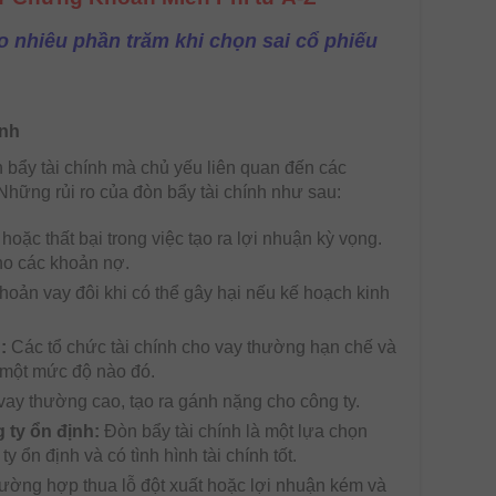
o nhiêu phần trăm khi chọn sai cổ phiếu
ính
 bẩy tài chính mà chủ yếu liên quan đến các
hững rủi ro của đòn bẩy tài chính như sau:
hoặc thất bại trong việc tạo ra lợi nhuận kỳ vọng.
cho các khoản nợ.
hoản vay đôi khi có thể gây hại nếu kế hoạch kinh
h:
Các tổ chức tài chính cho vay thường hạn chế và
 một mức độ nào đó.
n vay thường cao, tạo ra gánh nặng cho công ty.
g ty ổn định:
Đòn bẩy tài chính là một lựa chọn
 ổn định và có tình hình tài chính tốt.
rường hợp thua lỗ đột xuất hoặc lợi nhuận kém và