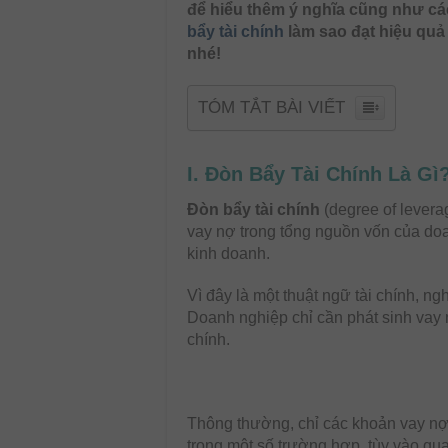
để hiểu thêm ý nghĩa cũng như c
bẩy tài chính
làm sao đạt hiệu qu
nhé!
TÓM TẮT BÀI VIẾT
I. Đòn Bẩy Tài Chính Là Gì
Đòn bẩy tài chính
(degree of levera
vay nợ trong tổng nguồn vốn của doa
kinh doanh.
Vì đây là một thuật ngữ tài chính, ng
Doanh nghiệp chỉ cần phát sinh vay 
chính.
Thông thường, chỉ các khoản vay nợ 
trong một số trường hợp, tùy vào q