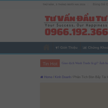
Bảng Giá 
THỨ NĂM , 5 THÁNG MƯỜI HAI 2024
Giới Thiệu
Chứng Kho
Tin Hot
Giao dịch Wash Trade là gì? Ảnh hư
Home
/
Kinh Doanh
/
Phân Tích Đòn Bẩy Tài 