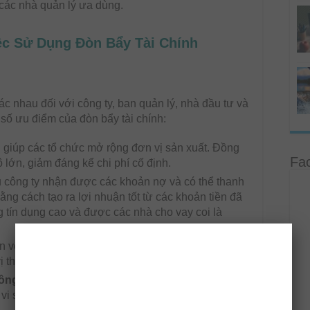
 các nhà quản lý ưa dùng.
ệc Sử Dụng Đòn Bẩy Tài Chính
ác nhau đối với công ty, ban quản lý, nhà đầu tư và
t số ưu điểm của đòn bẩy tài chính:
 giúp các tổ chức mở rộng đơn vị sản xuất. Đồng
Fa
 lớn, giảm đáng kể chi phí cố định.
 công ty nhận được các khoản nợ và có thể thanh
ng cách tạo ra lợi nhuận tốt từ các khoản tiền đã
 tín dụng cao và được các nhà cho vay coi là
 vốn bổ sung này tạo cơ hội để tăng khả năng thu
ị thế dòng tiền của công ty.
đông:
Khi công ty mở rộng hoạt động kinh doanh
vi sinh lời cũng tăng lên.