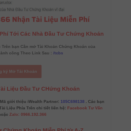
n Phí Tới Các Nhà Đầu Tư Chứng Khoán
u Trên bạn Cần mở Tài Khoản Chứng Khoán của
ành công Theo Link Sau :
/tcbs
g ký Mở Tài Khoản
Tài Liệu Đầu Tư CHứng Khoán
ã giới thiệu iWealth Partner:
105C698138
. Các bạn
ài Liệu Phía Trên chi tiết liên hệ:
Facebook Tư Vấn
oặc
Zalo: 0966.192.366
 Chứng Khoán Miễn Phí từ A-Z