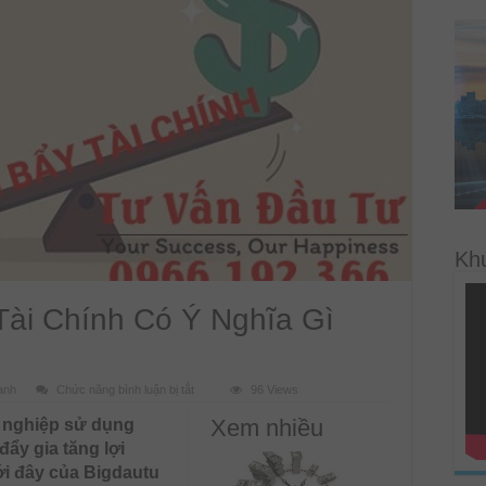
Kh
Tài Chính Có Ý Nghĩa Gì
ở
anh
Chức năng bình luận bị tắt
96 Views
Phân
Tích
Xem nhiều
h nghiệp sử dụng
Đòn
Bẩy
ẩy gia tăng lợi
Tài
Chính
ới đây của Bigdautu
Có