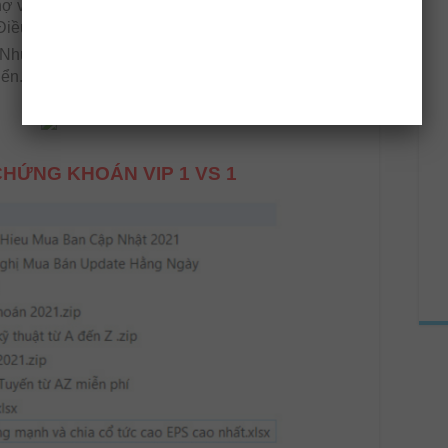
nợ và trách nhiệm pháp lý gây gánh nặng cho công
Điều này đem lại lợi ích cho công ty.
Nhu cầu về đòn bẩy tài chính xuất hiện khi công ty
iển. Đây là một bước đi tích cực.
HỨNG KHOÁN VIP 1 VS 1