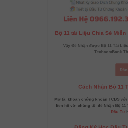
Bộ 11 tài Liệu Chia Sẻ Miễ
Vậy Để Nhận được Bộ 11 Tài Liệ
TechcomBank Th
Đăn
Cách Nhận Bộ 11 
Mở tài khoản chứng khoán TCBS với M
liên hệ với chúng tôi để Nhận Bộ 11 T
Đầu Tư
h
Đăng Ký Học Đầu Tư