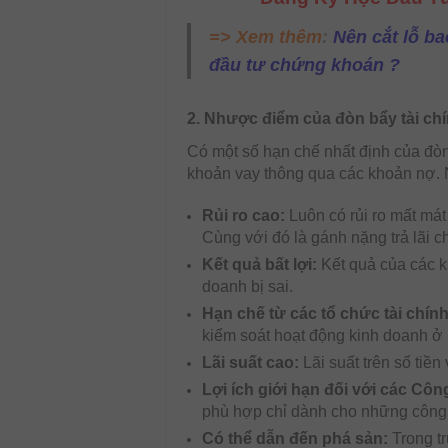
=> Xem thêm
:
Nên cắt lỗ ba
đầu tư chứng khoán ?
2. Nhược điểm của đòn bẩy tài ch
Có một số hạn chế nhất định của đòn
khoản vay thông qua các khoản nợ. N
Rủi ro cao:
Luôn có rủi ro mất mát 
Cùng với đó là gánh nặng trả lãi 
Kết quả bất lợi:
Kết quả của các k
doanh bị sai.
Hạn chế từ các tổ chức tài chín
kiểm soát hoạt động kinh doanh ở
Lãi suất cao:
Lãi suất trên số tiề
Lợi ích giới hạn đối với các Côn
phù hợp chỉ dành cho những công ty
Có thể dẫn đến phá sản:
Trong t