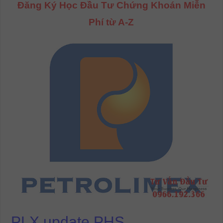
Đăng Ký Học Đầu Tư Chứng Khoán Miễn
Phí từ A-Z
PLX update PHS