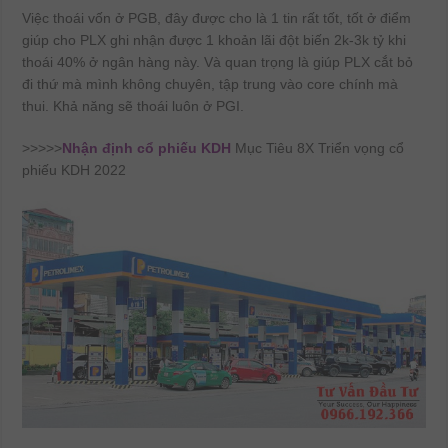
Việc thoái vốn ở PGB, đây được cho là 1 tin rất tốt, tốt ở điểm
giúp cho PLX ghi nhận được 1 khoản lãi đột biến 2k-3k tỷ khi
thoái 40% ở ngân hàng này. Và quan trọng là giúp PLX cắt bỏ
đi thứ mà mình không chuyên, tập trung vào core chính mà
thui. Khả năng sẽ thoái luôn ở PGI.
>>>>>
N
hận định cổ phiếu KDH
Mục Tiêu 8X Triển vọng cổ
phiếu KDH 2022