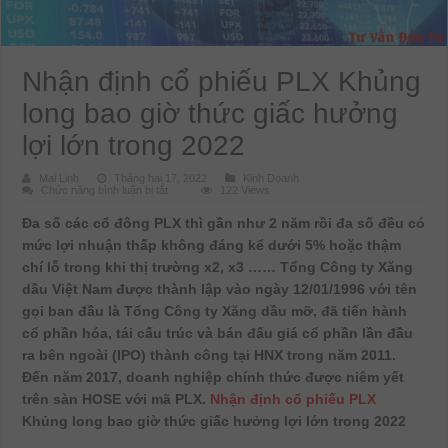
Nhận định cổ phiếu PLX Khủng
long bao giờ thức giấc hưởng
lợi lớn trong 2022
Mai Linh
Tháng hai 17, 2022
Kinh Doanh
ở
Chức năng bình luận bị tắt
122 Views
Nhận
định
Đa số các cổ đông PLX thì gần như 2 năm rồi đa số đều có
cổ
phiếu
mức lợi nhuận thấp không đáng kể dưới 5% hoặc thậm
PLX
Khủng
chí lỗ trong khi thị trường x2, x3 …… Tổng Công ty Xăng
long
bao
dầu Việt Nam được thành lập vào ngày 12/01/1996 với tên
giờ
gọi ban đầu là Tổng Công ty Xăng dầu mỡ, đã tiến hành
thức
giấc
cổ phần hóa, tái cấu trúc và bán đấu giá cổ phần lần đầu
hưởng
lợi
ra bên ngoài (IPO) thành công tại HNX trong năm 2011.
lớn
trong
Đến năm 2017, doanh nghiệp chính thức được niêm yết
2022
trên sàn HOSE với mã PLX.
Nhận định cổ phiếu PLX
Khủng long bao giờ thức giấc hưởng lợi lớn trong 2022