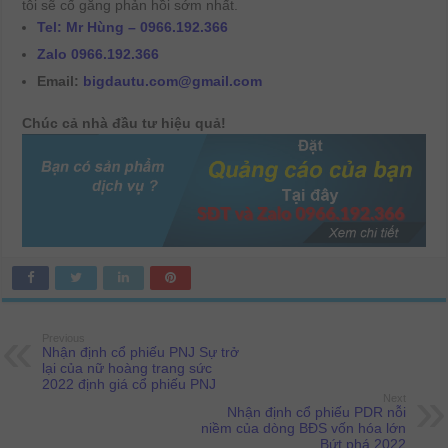
tôi sẽ cố gắng phản hồi sớm nhất.
Tel: Mr Hùng – 0966.192.366
Zalo 0966.192.366
Email:
bigdautu.com@gmail.com
Chúc cả nhà đầu tư hiệu quả!
Previous
Nhận định cổ phiếu PNJ Sự trở
lại của nữ hoàng trang sức
2022 định giá cổ phiếu PNJ
Next
Nhận định cổ phiếu PDR nỗi
niềm của dòng BĐS vốn hóa lớn
Bứt phá 2022