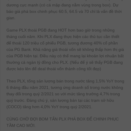
dương cực mạnh (có cá mập đang nằm vùng trong box). Dự
báo giá phá box chinh phục 60.5, 64.5 và 70 chỉ là vấn đề thời
gian.
Game PLX thoái PGB đang HOT hơn bao giờ trong những
tháng cuối năm. Khi PLX đang thực hiện các thủ tục cần thiết
để thoái 120 triệu cổ phiếu PGB, tương đương 40% cổ phần
của PG Bank. Khả năng giá thoái vốn sẽ không thấp hơn thị giá
của PGB hiện tại. Điều này có thể mang lại khoản lợi nhuận bất
thường cả ngàn tỷ đồng cho PLX. (Nếu để ý sẽ thấy PGB đang
được kéo lên để deal thoái vốn thành công tốt đẹp)
Theo PLX, tổng sản lượng bán trong nước tăng 1,5% YoY trong
6 tháng đầu năm 2021, tương ứng doanh số trong nước không
thay đổi trong quý 2/2021 so với mức tăng trưởng 4,7% trong
quý trước. Đáng chú ý, sản lượng bán tại các trạm sở hữu
(COCO) tăng hơn 4,0% YoY trong quý 2/2021.
CÙNG CHỜ ĐỢI BOM TẤN PLX PHÁ BOX ĐỂ CHINH PHỤC
TẦM CAO MỚI.