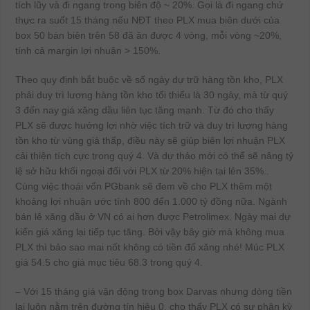
tích lũy và đi ngang trong biên độ ~ 20%. Gọi là đi ngang chứ
thực ra suốt 15 tháng nếu NĐT theo PLX mua biên dưới của
box 50 bán biên trên 58 đã ăn được 4 vòng, mỗi vòng ~20%,
tính cả margin lợi nhuận > 150%.
Theo quy định bắt buộc về số ngày dự trữ hàng tồn kho, PLX
phải duy trì lượng hàng tồn kho tối thiểu là 30 ngày, mà từ quý
3 đến nay giá xăng dầu liên tục tăng mạnh. Từ đó cho thấy
PLX sẽ được hưởng lợi nhờ việc tích trữ và duy trì lượng hàng
tồn kho từ vùng giá thấp, điều này sẽ giúp biên lợi nhuận PLX
cải thiện tích cực trong quý 4. Và dự thảo mới có thể sẽ nâng tỷ
lệ sở hữu khối ngoại đối với PLX từ 20% hiện tại lên 35%..
Cùng việc thoái vốn PGbank sẽ đem về cho PLX thêm một
khoảng lợi nhuận ước tính 800 đến 1.000 tỷ đồng nữa. Ngành
bán lê xăng dầu ở VN có ai hơn được Petrolimex. Ngày mai dự
kiến giá xăng lại tiếp tục tăng. Bởi vậy bây giờ mà không mua
PLX thì bảo sao mai nốt không có tiền đổ xăng nhé! Múc PLX
giá 54.5 cho giá mục tiêu 68.3 trong quý 4.
– Với 15 tháng giá vận động trong box Darvas nhưng dòng tiền
lại luôn nằm trên đường tín hiệu 0, cho thấy PLX có sự phân kỳ