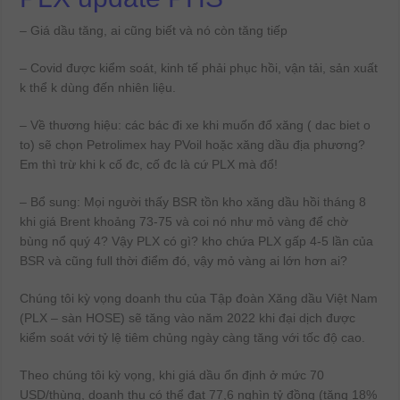
– Giá dầu tăng, ai cũng biết và nó còn tăng tiếp
– Covid được kiểm soát, kinh tế phải phục hồi, vận tải, sản xuất
k thể k dùng đến nhiên liệu.
– Về thương hiệu: các bác đi xe khi muốn đổ xăng ( dac biet o
to) sẽ chọn Petrolimex hay PVoil hoặc xăng dầu địa phương?
Em thì trừ khi k cố đc, cố đc là cứ PLX mà đổ!
– Bổ sung: Mọi người thấy BSR tồn kho xăng dầu hồi tháng 8
khi giá Brent khoảng 73-75 và coi nó như mỏ vàng để chờ
bùng nổ quý 4? Vậy PLX có gì? kho chứa PLX gấp 4-5 lần của
BSR và cũng full thời điểm đó, vậy mỏ vàng ai lớn hơn ai?
Chúng tôi kỳ vọng doanh thu của Tập đoàn Xăng dầu Việt Nam
(PLX – sàn HOSE) sẽ tăng vào năm 2022 khi đại dịch được
kiểm soát với tỷ lệ tiêm chủng ngày càng tăng với tốc độ cao.
Theo chúng tôi kỳ vọng, khi giá dầu ổn định ở mức 70
USD/thùng, doanh thu có thể đạt 77,6 nghìn tỷ đồng (tăng 18%