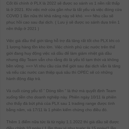
Cốt lõi chính ở PLX là 2022 sẽ được so sánh vs 1 nền rất thấp
là ở 2021. Khi việc mở cửa gần như là tất yếu và việc đóng cửa
COVID 1 lần nữa thì khả năng này sẽ khó. ==> Nhu cầu sẽ
phục hồi cao sau đại dịch. ( Lưu ý sẽ được so sánh dựa trên 1
nền thấp ở 2021 )
Việc giá dầu thế giới tăng hỗ trợ đà tăng rất tốt cho PLX khi có
1 lượng hàng tồn kho lớn. Việc chính phủ các nước trên thế
giới đang huy động việc xả dầu để làm giảm nhiệt giá dầu
nhưng đây Team vẫn cho rằng đó là yếu tố tạm thời và không
bền vững. ==> Vì nhu cầu của thế giới sau đại dịch vẫn là tăng
và nếu các nước can thiệp quá sâu thì OPEC sẽ có những
hành động đáp trả.
Và cuối cùng yếu tố ” Dòng tiền ” là thứ mà quyết định Team
xuống tiền cho doanh nghiệp này. Phiên ngày 10/11 là phiên
cho thấy đà bứt phá của PLX sau 1 trading range được tính
bằng năm, và 17/11 là 1 phiên kiểm chứng cho điều đó.
Thêm 1 điểm nữa tức là từ ngày 1.1.2022 thì giá dầu sẽ được
điều chỉnh 10 ngày / 1 lần thay vì như trước là 15 ngày/1 lần