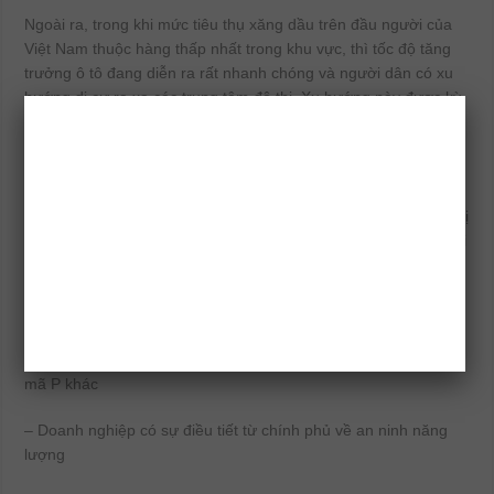
Ngoài ra, trong khi mức tiêu thụ xăng dầu trên đầu người của
Việt Nam thuộc hàng thấp nhất trong khu vực, thì tốc độ tăng
trưởng ô tô đang diễn ra rất nhanh chóng và người dân có xu
hướng di cư ra xa các trung tâm đô thị. Xu hướng này được kỳ
vọng sẽ kích thích tiêu thụ xăng dầu và thắp sáng triển vọng
dài hạn cho PLX.
Sử dụng phương pháp DCF và P/E, chúng tôi ước tính giá hợp
lý là 62,800 VND/cổ phiếu. Do đó, chúng tôi đưa ra khuyến nghị
mua với mức tăng giá tiềm năng là 14%. Định giá của chúng tôi
không bao gồm dự án LNG Mỹ Giang (Nam Vân Phong) do sự
không chắc chắn và thiếu thông tin cần thiết trong giai đoạn
được định giá.
– PLX nằm trong VN30 khó có thể nhảy cóc đột biến như các
mã P khác
– Doanh nghiệp có sự điều tiết từ chính phủ về an ninh năng
lượng