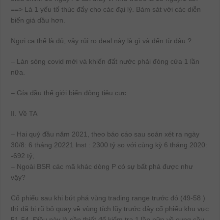
==> Là 1 yếu tố thúc đẩy cho các đại lý. Bám sát với các diễn
biến giá dầu hơn.
Ngợi ca thế là đủ, vậy rủi ro deal này là gì và đến từ đâu ?
– Làn sóng covid mới và khiến đất nước phải đóng cửa 1 lần
nữa.
– Gía dầu thế giới biến động tiêu cực.
II. Về TA
– Hai quý đầu năm 2021, theo báo cáo sau soán xét ra ngày
30/8: 6 tháng 20221 lnst : 2300 tỷ so với cùng kỳ 6 tháng 2020:
-692 tỷ;
– Ngoài BSR các mã khác dòng P có sự bất phá được như
vậy?
Cổ phiếu sau khi bứt phá vùng trading range trước đó (49-58 )
thì đã bị rũ bỏ quay về vùng tích lũy trước đây cổ phiếu khu vực
51-54. Điều này là cần thiết để kiểm tra 1 lần nữa về cung cầu