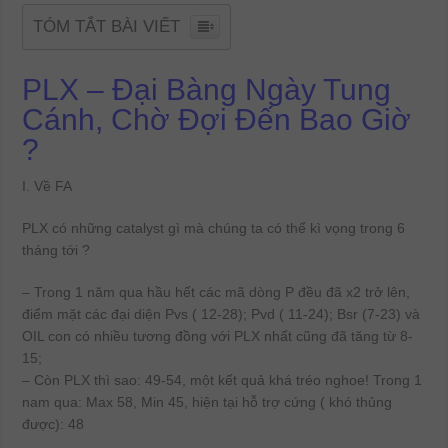
TÓM TẮT BÀI VIẾT
PLX – Đại Bàng Ngày Tung
Cánh, Chờ Đợi Đến Bao Giờ
?
I. Về FA
PLX có những catalyst gì mà chúng ta có thể kì vọng trong 6
tháng tới ?
– Trong 1 năm qua hầu hết các mã dòng P đều đã x2 trở lên,
điểm mặt các đại diện Pvs ( 12-28); Pvd ( 11-24); Bsr (7-23) và
OIL con có nhiều tương đồng với PLX nhất cũng đã tăng từ 8-
15;
– Còn PLX thì sao: 49-54, một kết quả khá tréo nghoe! Trong 1
nam qua: Max 58, Min 45, hiện tại hỗ trợ cứng ( khó thủng
được): 48